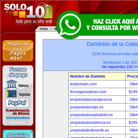
Dominios de la Categ
3186 dominios en esta cate
Mostrando 1 de 150
Ver siguientes 150 >>
Nombre de Dominio
Preci
testdomain.com
Ofert
fincasganaderas.com
$199
propiedadeszaragoza.es
Ofert
propiedadesvigo.es
Ofert
propiedadesvalladolid.es
Ofert
propiedadesvalencia.es
$295
propiedadestenerife.es
Ofert