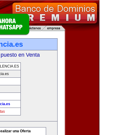
ncia.es
 puesto en Venta
LENCIA.ES
ia.es
cia.es
tas
ealizar una Oferta