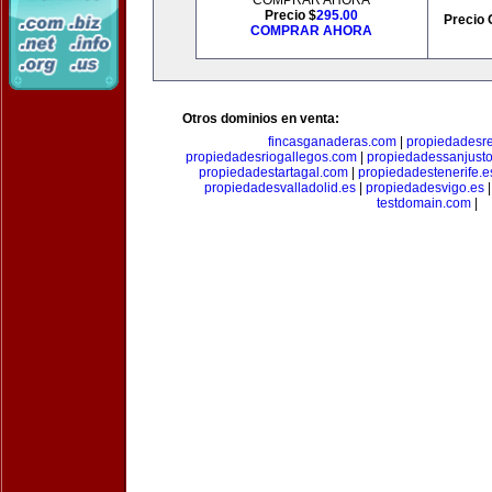
COMPRAR AHORA
Precio $
295.00
Precio 
COMPRAR AHORA
Otros dominios en venta:
fincasganaderas.com
|
propiedadesr
propiedadesriogallegos.com
|
propiedadessanjust
propiedadestartagal.com
|
propiedadestenerife.e
propiedadesvalladolid.es
|
propiedadesvigo.es
testdomain.com
|