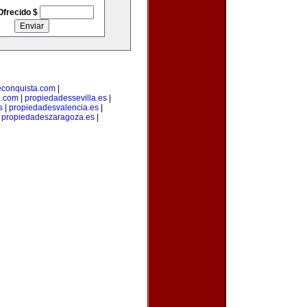
Ofrecido $
econquista.com
|
o.com
|
propiedadessevilla.es
|
s
|
propiedadesvalencia.es
|
|
propiedadeszaragoza.es
|