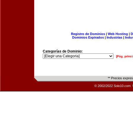
Registro de Dominios
|
Web Hosting
|
D
Dominios Expirados
|
Industrias
|
Indu
Categorías de Dominio:
[Pág. princi
** Precios expre
© 2002/2022 Solo10.com