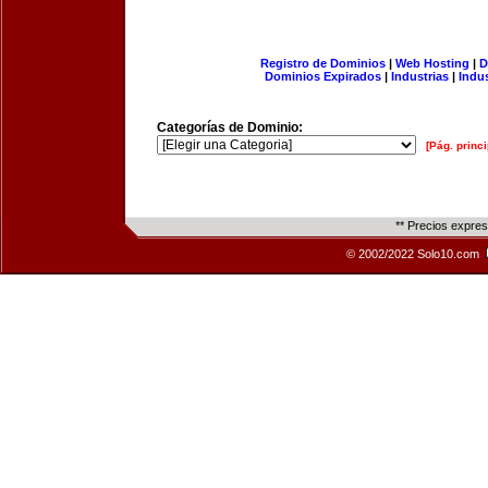
Registro de Dominios
|
Web Hosting
|
D
Dominios Expirados
|
Industrias
|
Indu
Categorías de Dominio:
[Pág. princi
** Precios expre
© 2002/2022 Solo10.com