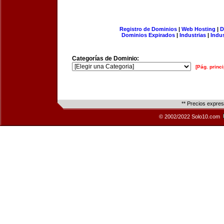
Registro de Dominios
|
Web Hosting
|
D
Dominios Expirados
|
Industrias
|
Indu
Categorías de Dominio:
[Pág. princi
** Precios expre
© 2002/2022 Solo10.com