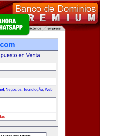
.com
 puesto en Venta
net
,
Negocios
,
TecnologÃ­a
,
Web
tas