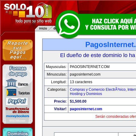
PagosInternet
El dueño de este dominio lo ha
Mayusculas:
PAGOSINTERNET.COM
Minusculas:
pagosinternet.com
Longitud:
13 caracteres
Categorias:
Compras y Comercio ElectrÃ³nico
,
Inter
Hosting y Dominios
Precio:
$1,500.00
Visitar!
pagosinternet.com
Serán consideradas ofer