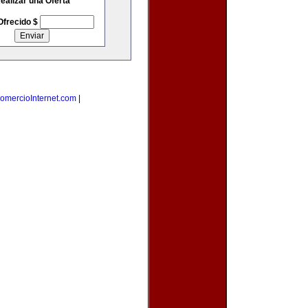
ealizar una Oferta
Ofrecido $
omercioInternet.com
|