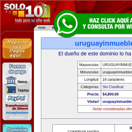
uruguayinmuebl
El dueño de este dominio lo ha
Mayusculas:
URUGUAYINMUE
Minusculas:
uruguayinmueble
Longitud:
16 caracteres
Categorias:
Sin Clasificar
Precio:
$4,800.00
Visitar!
uruguayinmuebl
Serán consideradas ofer
R