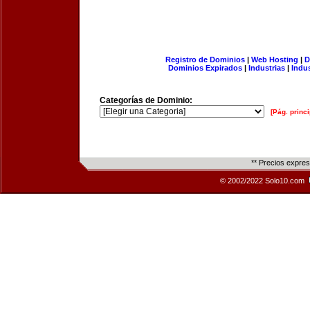
Registro de Dominios
|
Web Hosting
|
D
Dominios Expirados
|
Industrias
|
Indu
Categorías de Dominio:
[Pág. princi
** Precios expre
© 2002/2022 Solo10.com