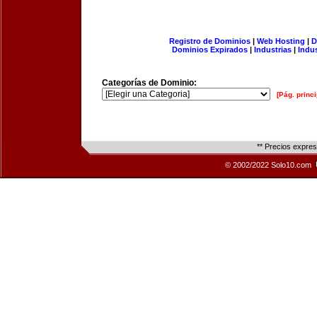
Registro de Dominios
|
Web Hosting
|
D
Dominios Expirados
|
Industrias
|
Indu
Categorías de Dominio:
[Pág. princi
** Precios expre
© 2002/2022 Solo10.com