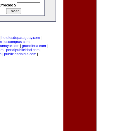
Ofrecido $
|
hotelesdeparaguay.com
|
m
|
uscompras.com
|
tamayor.com
|
granoferta.com
|
om
|
portalpublicidad.com
|
m
|
publicidadaldia.com
|
|