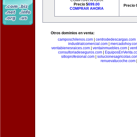
COMPRAR AHORA
Precio $
699.00
Precio 
COMPRAR AHORA
Otros dominios en venta:
camposchilenos.com
|
centrodedescargas.com
industrialcomercial.com
|
mercadohoy.co
ventabienesraices.com
|
ventainmuebles.com
|
ven
consultoriadeseguros.com
|
EquiposEnVenta.c
sitioprofesional.com
|
solucionesagricolas.co
renuevatucoche.com