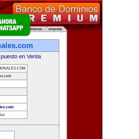
nales.com
 puesto en Venta
IONALES.COM
es.com
les.com
tas