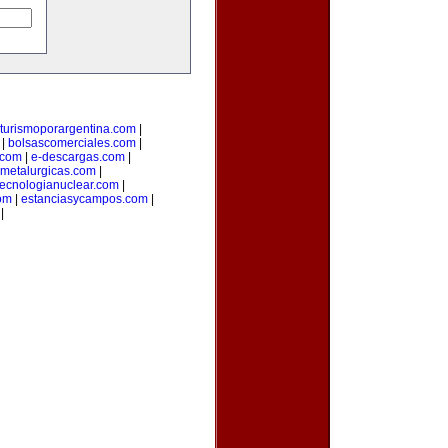
turismoporargentina.com
|
|
bolsascomerciales.com
|
o.com
|
e-descargas.com
|
metalurgicas.com
|
tecnologianuclear.com
|
om
|
estanciasycampos.com
|
|