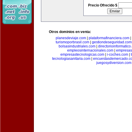
Precio Ofrecido $
Otros dominios en venta:
planesdeviaje.com
|
plataformafinanciera.com
|
turismoporbrasil.com
|
gestiondeseguridad.com
bolsasindustriales.com
|
directorioinformatic
empleosinternacionales.com
|
empresas
empresastecnologicas.com
|
i-coches.com
|
tecnologiasanitaria.com
|
encuestasdemercado.c
juegosydiversion.com