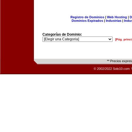
Registro de Dominios
|
Web Hosting
|
D
Dominios Expirados
|
Industrias
|
Indu
Categorías de Dominio:
[Pág. princi
** Precios expre
© 2002/2022 Solo10.com