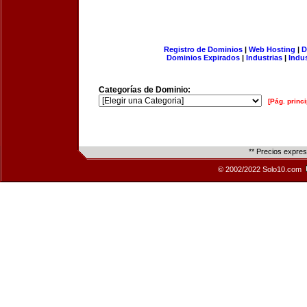
Registro de Dominios
|
Web Hosting
|
D
Dominios Expirados
|
Industrias
|
Indu
Categorías de Dominio:
[Pág. princi
** Precios expre
© 2002/2022 Solo10.com