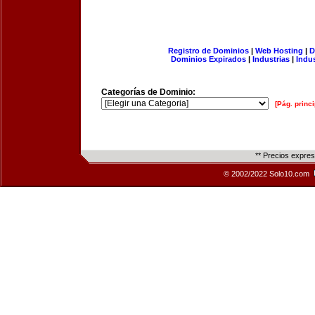
Registro de Dominios
|
Web Hosting
|
D
Dominios Expirados
|
Industrias
|
Indu
Categorías de Dominio:
[Pág. princi
** Precios expre
© 2002/2022 Solo10.com