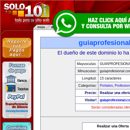
guiaprofesiona
El dueño de este dominio lo ha
Mayusculas:
GUIAPROFESION
Minusculas:
guiaprofesional.c
Longitud:
15 caracteres
Categorias:
Portales
,
Profesio
Precio:
Realizar una ofert
Visitar!
guiaprofesional.c
Serán consideradas ofer
Realizar una Oferta