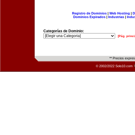
Registro de Dominios
|
Web Hosting
|
D
Dominios Expirados
|
Industrias
|
Indu
Categorías de Dominio:
[Pág. princi
** Precios expre
© 2002/2022 Solo10.com