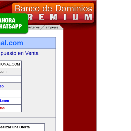
nal.com
 puesto en Venta
SIONAL.COM
l.com
leo
al.com
tas
ealizar una Oferta