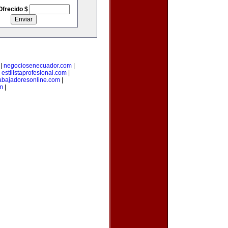
Ofrecido $
|
negociosenecuador.com
|
|
estilistaprofesional.com
|
rabajadoresonline.com
|
om
|