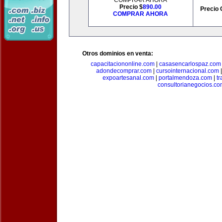
COMPRAR AHORA
Precio $
890.00
Precio 
COMPRAR AHORA
Otros dominios en venta:
capacitaciononline.com
|
casasencarlospaz.com
adondecomprar.com
|
cursointernacional.com
expoartesanal.com
|
portalmendoza.com
|
t
consultorianegocios.c