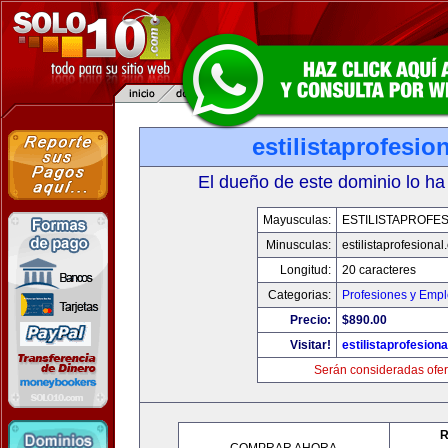
estilistaprofesio
El dueño de este dominio lo ha
Mayusculas:
ESTILISTAPROFE
Minusculas:
estilistaprofesiona
Longitud:
20 caracteres
Categorias:
Profesiones y Emp
Precio:
$890.00
Visitar!
estilistaprofesion
Serán consideradas ofer
R