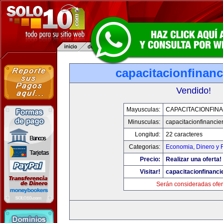
capacitacionfinan
Vendido!
Mayusculas:
CAPACITACIONFIN
Minusculas:
capacitacionfinancie
Longitud:
22 caracteres
Categorias:
Economia, Dinero y 
Precio:
Realizar una oferta!
Visitar!
capacitacionfinanci
Serán consideradas ofer