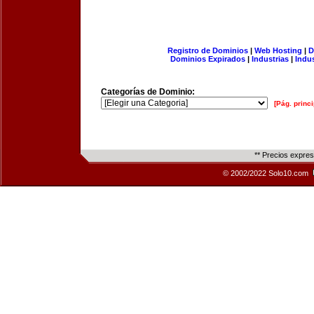
Registro de Dominios
|
Web Hosting
|
D
Dominios Expirados
|
Industrias
|
Indu
Categorías de Dominio:
[Pág. princi
** Precios expre
© 2002/2022 Solo10.com