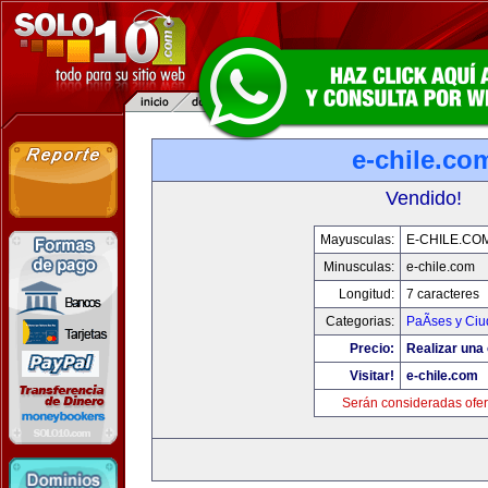
e-chile.co
Vendido!
Mayusculas:
E-CHILE.CO
Minusculas:
e-chile.com
Longitud:
7 caracteres
Categorias:
PaÃ­ses y Ci
Precio:
Realizar una 
Visitar!
e-chile.com
Serán consideradas ofer