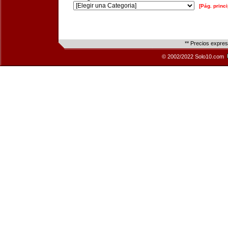
[Pág. princi
** Precios expre
© 2002/2022 Solo10.com