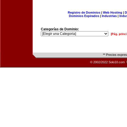
Registro de Dominios
|
Web Hosting
|
D
Dominios Expirados
|
Industrias
|
Indu
Categorías de Dominio:
[Pág. princi
** Precios expre
© 2002/2022 Solo10.com