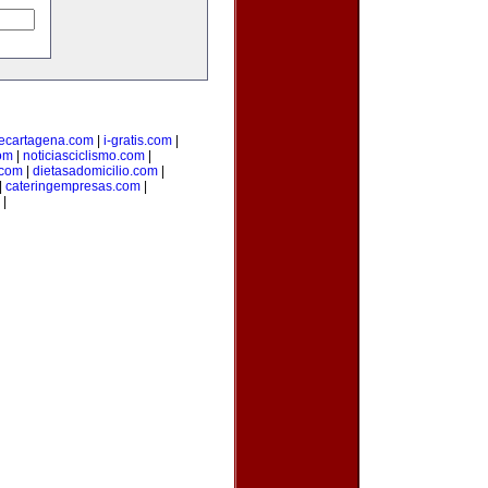
ecartagena.com
|
i-gratis.com
|
om
|
noticiasciclismo.com
|
.com
|
dietasadomicilio.com
|
|
cateringempresas.com
|
|