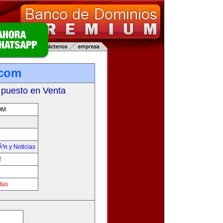
.com
 puesto en Venta
OM
Ã³n y Noticias
!
tas