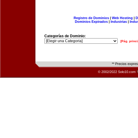
Registro de Dominios
|
Web Hosting
|
D
Dominios Expirados
|
Industrias
|
Indu
Categorías de Dominio:
[Pág. princi
** Precios expre
© 2002/2022 Solo10.com