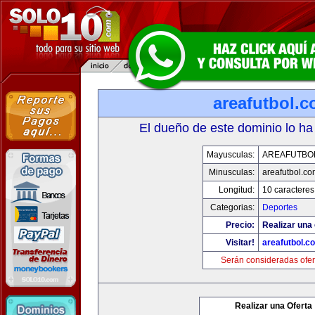
areafutbol.
El dueño de este dominio lo ha
Mayusculas:
AREAFUTBO
Minusculas:
areafutbol.co
Longitud:
10 caracteres
Categorias:
Deportes
Precio:
Realizar una 
Visitar!
areafutbol.c
Serán consideradas ofer
Realizar una Oferta