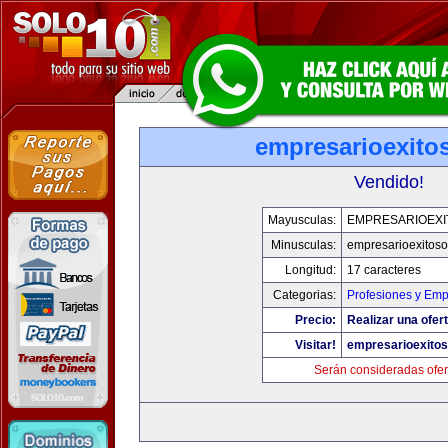
empresarioexito
Vendido!
Mayusculas:
EMPRESARIOEXI
Minusculas:
empresarioexitos
Longitud:
17 caracteres
Categorias:
Profesiones y Em
Precio:
Realizar una ofert
Visitar!
empresarioexito
Serán consideradas ofer