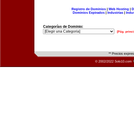
Registro de Dominios
|
Web Hosting
|
D
Dominios Expirados
|
Industrias
|
Indu
Categorías de Dominio:
[Pág. princi
** Precios expre
© 2002/2022 Solo10.com