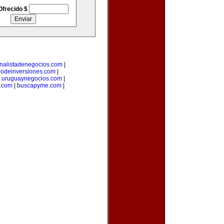
Ofrecido $
nalistadenegocios.com
|
rodeinversiones.com
|
|
uruguaynegocios.com
|
a.com
|
buscapyme.com
|