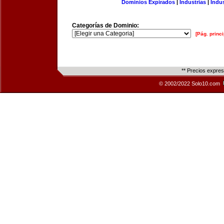
Dominios Expirados
|
Industrias
|
Indu
Categorías de Dominio:
[Pág. princi
** Precios expre
© 2002/2022 Solo10.com