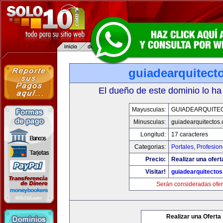
guiadearquitect
El dueño de este dominio lo ha
Mayusculas:
GUIADEARQUITE
Minusculas:
guiadearquitectos
Longitud:
17 caracteres
Categorias:
Portales
,
Profesio
Precio:
Realizar una ofert
Visitar!
guiadearquitecto
Serán consideradas ofer
Realizar una Oferta