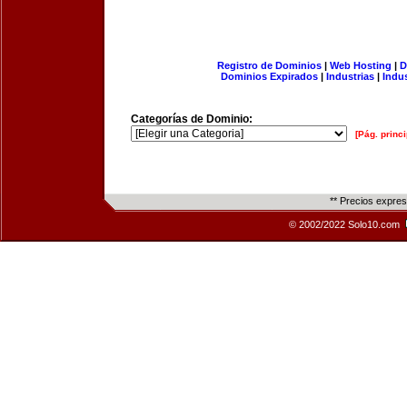
Registro de Dominios
|
Web Hosting
|
D
Dominios Expirados
|
Industrias
|
Indu
Categorías de Dominio:
[Pág. princi
** Precios expre
© 2002/2022 Solo10.com