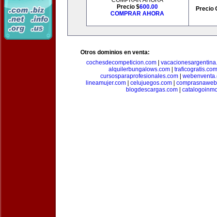
COMPRAR AHORA
Precio $
600.00
Precio 
COMPRAR AHORA
Otros dominios en venta:
cochesdecompeticion.com
|
vacacionesargentina
alquilerbungalows.com
|
traficogratis.co
cursosparaprofesionales.com
|
webenventa
lineamujer.com
|
celujuegos.com
|
comprasnaweb
blogdescargas.com
|
catalogoinmo