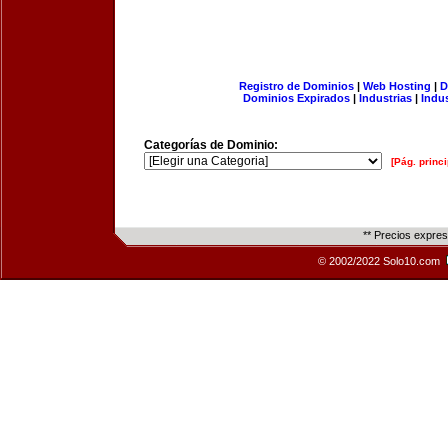
Registro de Dominios
|
Web Hosting
|
D
Dominios Expirados
|
Industrias
|
Indu
Categorías de Dominio:
[Pág. princi
** Precios expre
© 2002/2022 Solo10.com