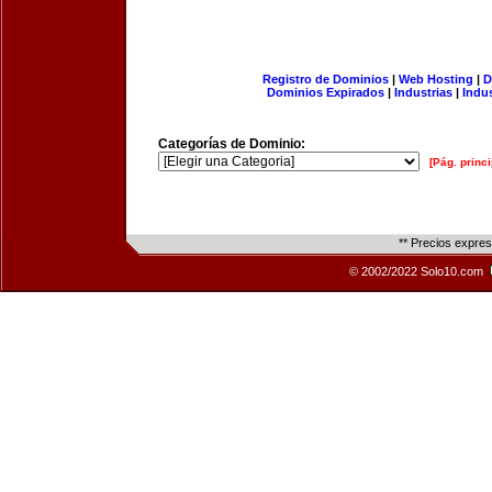
Registro de Dominios
|
Web Hosting
|
D
Dominios Expirados
|
Industrias
|
Indu
Categorías de Dominio:
[Pág. princi
** Precios expre
© 2002/2022 Solo10.com