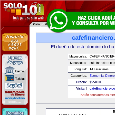
cafefinancier
El dueño de este dominio lo ha
Mayusculas:
CAFEFINANCIER
Minusculas:
cafefinanciero.co
Longitud:
14 caracteres
Categorias:
Economia, Dinero
Precio:
$550.00
Visitar!
cafefinanciero.c
Serán consideradas ofer
R