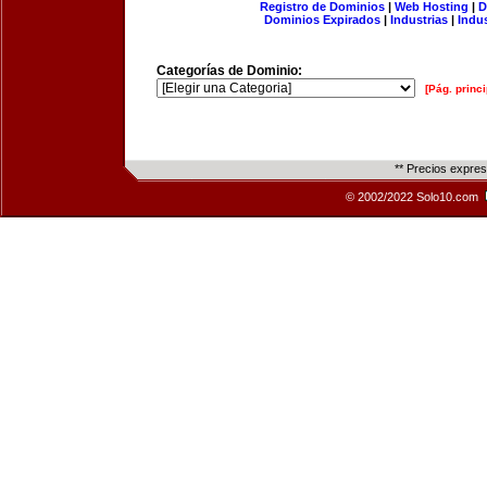
Registro de Dominios
|
Web Hosting
|
D
Dominios Expirados
|
Industrias
|
Indu
Categorías de Dominio:
[Pág. princi
** Precios expre
© 2002/2022 Solo10.com