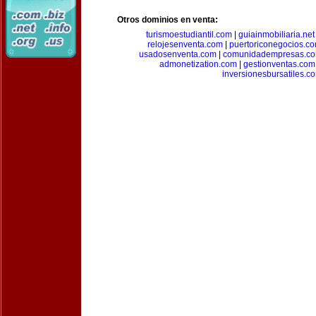
Otros dominios en venta:
turismoestudiantil.com
|
guiainmobiliaria.net
relojesenventa.com
|
puertoriconegocios.c
usadosenventa.com
|
comunidadempresas.c
admonetization.com
|
gestionventas.com
inversionesbursatiles.c