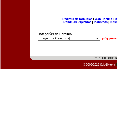
Registro de Dominios
|
Web Hosting
|
D
Dominios Expirados
|
Industrias
|
Indu
Categorías de Dominio:
[Pág. princi
** Precios expre
© 2002/2022 Solo10.com