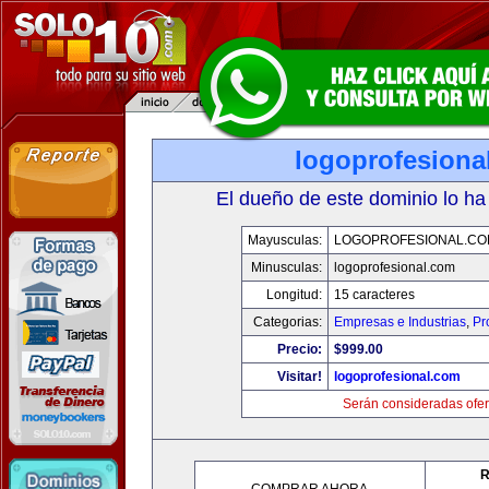
logoprofesiona
El dueño de este dominio lo ha
Mayusculas:
LOGOPROFESIONAL.CO
Minusculas:
logoprofesional.com
Longitud:
15 caracteres
Categorias:
Empresas e Industrias
,
Pr
Precio:
$999.00
Visitar!
logoprofesional.com
Serán consideradas ofer
R