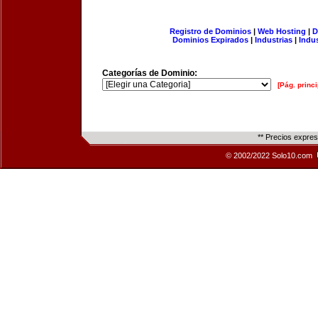
Registro de Dominios
|
Web Hosting
|
D
Dominios Expirados
|
Industrias
|
Indu
Categorías de Dominio:
[Pág. princi
** Precios expre
© 2002/2022 Solo10.com