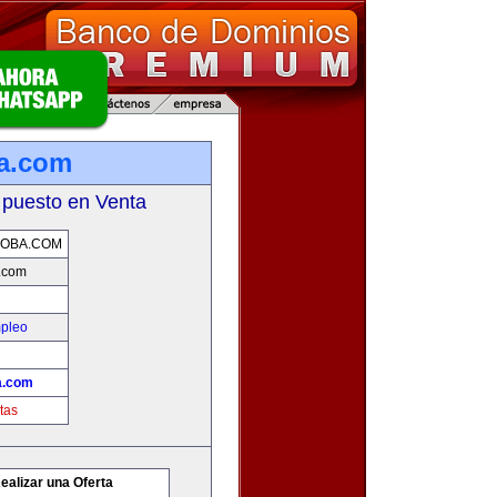
a.com
 puesto en Venta
OBA.COM
.com
mpleo
a.com
tas
ealizar una Oferta