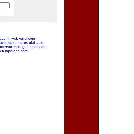
s.com
|
webventa.com
|
|
identidadempresarial.com
|
inversor.com
|
guiaemail.com
|
detemporada.com
|