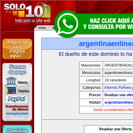
argentinaenlin
El dueño de este dominio lo ha
Mayusculas:
ARGENTINAENL
Minusculas:
argentinaenlinea
Longitud:
16 caracteres
Categorias:
Internet
,
PaÃ­ses 
Precio:
Realizar una ofer
Visitar!
argentinaenline
Serán consideradas ofer
Realizar una Oferta