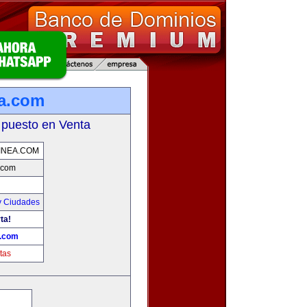
ea.com
 puesto en Venta
INEA.COM
.com
y Ciudades
ta!
a.com
tas