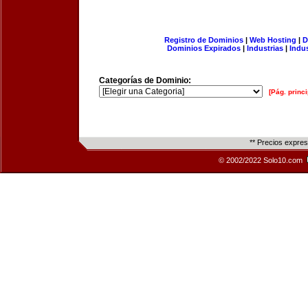
Registro de Dominios
|
Web Hosting
|
D
Dominios Expirados
|
Industrias
|
Indu
Categorías de Dominio:
[Pág. princi
** Precios expre
© 2002/2022 Solo10.com