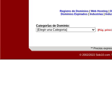
Registro de Dominios
|
Web Hosting
|
D
Dominios Expirados
|
Industrias
|
Indu
Categorías de Dominio:
[Pág. princi
** Precios expre
© 2002/2022 Solo10.com