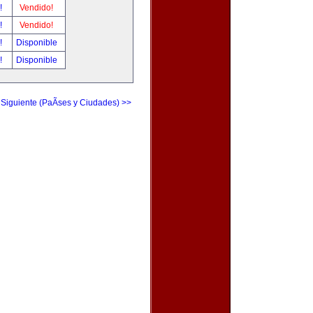
r!
Vendido!
r!
Vendido!
r!
Disponible
r!
Disponible
 Siguiente (PaÃ­ses y Ciudades) >>