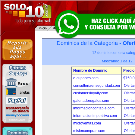
Dominios de la Categoría -
Ofer
12 dominios en esta categ
Mostrando 1 de 12
Nombre de Dominio
Precio
e-cupones.com
$750.
consultoriaenseguridad.com
Oferta
customersloyalty.com
Oferta
galeriaderegalos.com
Oferta
informacioncontable.com
Oferta
informacionimpositiva.com
Oferta
microventas.com
Oferta
mistercompras.com
Oferta